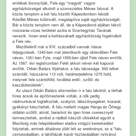
emlékek bizonyítják, Fele egy "megyét" vagyis
egyházközséget alkotott a szomszédos Ménes faluval. A
közös templom a két falu közötti Képesdombon feküdt.
Később Ménes különvált, megalapítva saját egyházközségét.
Bár a közös templom nem áll, de a Képesdomd aljában fekvő
mocsaras-vizes területet azóta is Szentegyház Tavának
nevezik. Innen ered a kettészakadt egyházközség fogalmából
a Fele név.
Mezőfeléről már a XIV. századból vannak írásos
feljegyzések. 1345-ben már jelentkezik egy oklevélben Fele
néven, 1351-ben Fyle, majd 1555-ben újból Fele néven említik.
Az 1567. évi registrumban Felét akkori néven két kapuval
említik. Orbán Balázs ittjártakor, a falu lakossága 500 lelket
számlált, házszáma 113 volt, határterjedelme 1275 hold,
melynek fele szántóföld, továbbá erdő-, szőlő- és
kaszálóterületek".
Az utazó Orbán Balázs elismerően ír a falu lakóiról, a férfiak
híres ácsok és építőmesterek voltak, a nők pedig
nádmunkával foglalkoztak, szatyrot, lábszőnyegeket, kosarat,
gyékényt készítettek. A falu melletti magas Hanga és Őrhegy
oldalán szőlőt, almát, barackot és igen híres cseresznyét
termesztettek, amiket a nádból készült cikkekkel együtt a
Mezőség más településeiben eladva virágzó kereskedést
folytattak, aminek általános jólét lett az eredménye, ez a "falu
csinosságában, a lakóházak kacér tisztaságában nyilvánul