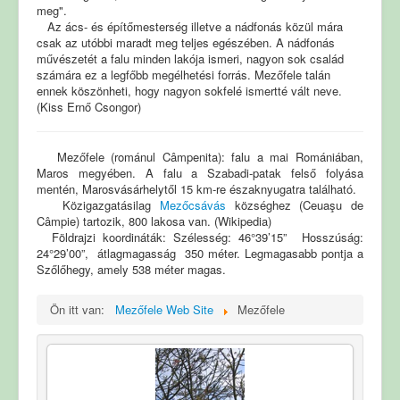
meg".
Az ács- és építőmesterség illetve a nádfonás közül mára
csak az utóbbi maradt meg teljes egészében. A nádfonás
művészetét a falu minden lakója ismeri, nagyon sok család
számára ez a legfőbb megélhetési forrás.
Mezőfele talán
ennek köszönheti, hogy nagyon sokfelé ismertté vált neve.
(Kiss Ernő Csongor)
Mezőfele (románul Câmpenita): falu a mai Romániában,
Maros megyében. A falu a Szabadi-patak felső folyása
mentén, Marosvásárhelytől 15 km-re északnyugatra található.
Közigazgatásilag
Mezőcsávás
községhez (Ceuaşu de
Câmpie) tartozik, 800 lakosa van. (Wikipedia)
Földrajzi koordináták: Szélesség: 46°39’15” Hosszúság:
24°29’00”, átlagmagasság 350 méter. Legmagasabb pontja a
Szőlőhegy, amely 538 méter magas.
Ön itt van:
Mezőfele Web Site
Mezőfele