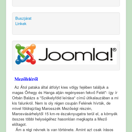
Buszjárat
Linkek
Mezőfeléről
Az Átol pataka által átfolyt kies völgy fejében találjuk a
magas Őrhegy és Hanga alján regényesen fekvő Felét''- így ír
Orbán Balázs a "Székelyföld leírása" című útikalauzában a mi
kis falunkról. Nem is oly régen csupán Felének hívták, de
mivel földrajzilag Marosszék Mezőségi részén,
Marosvásárhelytől 15 km-re északnyugatra terül el, a környék
összes többi helységéhez hasonlóan megkapta a Mező
előtagot.
Ám a régi névnek is van története.
Amint azt csak írásos